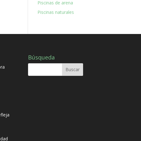
Piscinas de arena
Piscinas naturales
Búsqueda
ora
fleja
idad