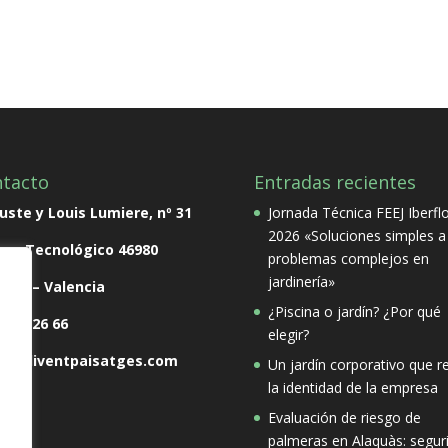
tacto
Entradas recientes
ste y Louis Lumiere, nº 31
Jornada Técnica FEEJ Iberfl
2026 «Soluciones simples a
que Tecnológico
46980
problemas complejos en
jardinería»
rna – Valencia
¿Piscina o jardín? ¿Por qué
 138 26 66
elegir?
o@soliventpaisatges.com
Un jardín corporativo que re
la identidad de la empresa
Evaluación de riesgo de
palmeras en Alaquàs: segur