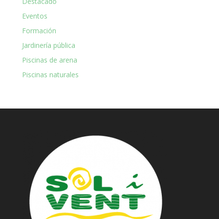
Destacado
Eventos
Formación
Jardinería pública
Piscinas de arena
Piscinas naturales