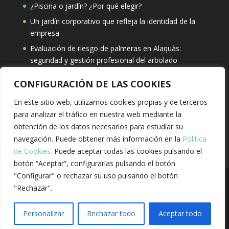
¿Piscina o jardín? ¿Por qué elegir?
Un jardín corporativo que refleja la identidad de la
empresa
Evaluación de riesgo de palmeras en Alaquàs:
seguridad y gestión profesional del arbolado
CONFIGURACIÓN DE LAS COOKIES
Búsqueda
En este sitio web, utilizamos cookies propias y de terceros
para analizar el tráfico en nuestra web mediante la
obtención de los datos necesarios para estudiar su
navegación. Puede obtener más información en la
Política
de Cookies.
Puede aceptar todas las cookies pulsando el
botón “Aceptar”, configurarlas pulsando el botón
"Configurar" o rechazar su uso pulsando el botón
"Rechazar".
Solivent Paisatges, S.L.
Aviso Legal
-
Política de
Privacidad
-
Política de Cookies
-
Sitio web creado
Personalizar
Rechazar todo
Aceptar todo
por Aenima.Studio