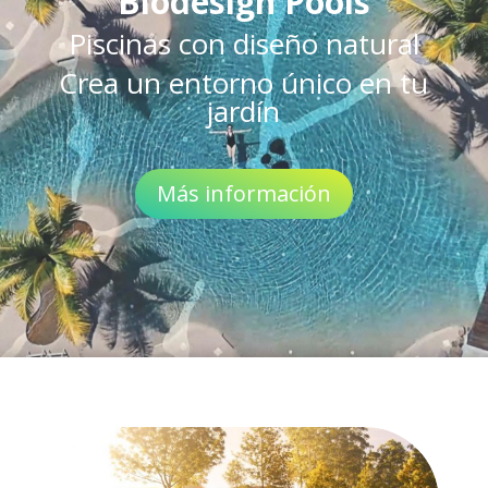
Biodesign Pools
Piscinas con diseño natural
Crea un entorno único en tu
jardín
Más información