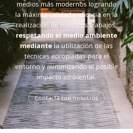
medios más modernos logrando
la máxima calidad y eficacia en la
realización de nuestros trabajos,
respetando el medio ambiente
mediante
la utilización de las
técnicas apropiadas para el
entorno y minimizando el posible
impacto ambiental.
Contacta con nosotros