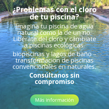
¿Problemas con el cloro
de tu piscina?
Imagina tu piscina de agua
natural como la de un rio.
Libérate del cloro y cámbiate
a piscinas ecológicas.
biopiscinas y lagos de baño –
transformacion de piscinas
convencionales en naturales.
Consúltanos sin
compromiso
Más información