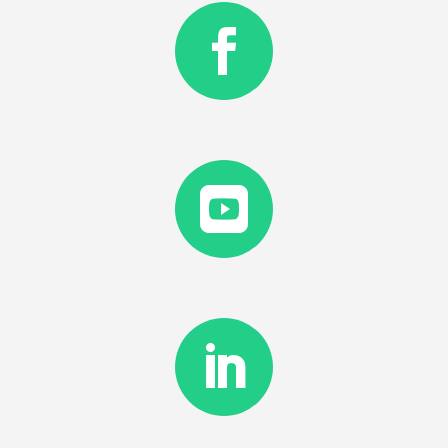


