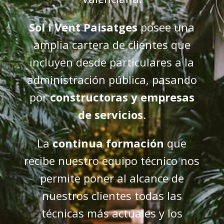
Sol i Vent Paisatges
posee una
amplia cartera de clientes que
incluyen desde particulares a la
administración pública, pasando
por
constructoras y empresas
de servicios
.
La
continua formación
que
recibe nuestro equipo técnico nos
permite poner al alcance de
nuestros clientes todas las
técnicas más actuales y los