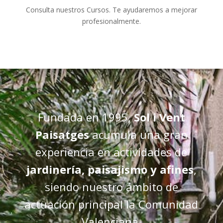
Consulta nuestros Cursos. Te ayudaremos a mejorar
profesionalmente.
Fundada en 1995,
Sol i Vent
Paisatges
acumula una gran
experiencia en actividades de
jardinería, paisajismo y afines
,
siendo nuestro ámbito de
actuación principal la Comunidad
Valenciana.