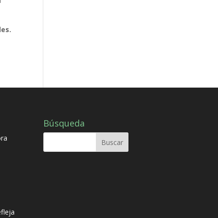
l
des.
Búsqueda
ora
fleja