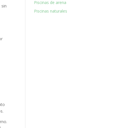
Piscinas de arena
 sin
Piscinas naturales
or
nto
s.
rno.