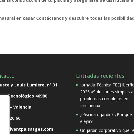
r la construcción de tu piscina y asegurarte de disfrutarla a
 natural en casa? Contáctanos y descubre todas las posibilida
tacto
Entradas recientes
ste y Louis Lumiere, nº 31
Jornada Técnica FEEJ Iberfl
2026 «Soluciones simples a
que Tecnológico
46980
problemas complejos en
jardinería»
rna – Valencia
¿Piscina o jardín? ¿Por qué
 138 26 66
elegir?
o@soliventpaisatges.com
Un jardín corporativo que re