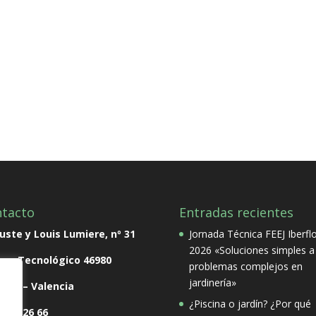
tacto
Entradas recientes
ste y Louis Lumiere, nº 31
Jornada Técnica FEEJ Iberfl
2026 «Soluciones simples a
que Tecnológico
46980
problemas complejos en
jardinería»
rna – Valencia
¿Piscina o jardín? ¿Por qué
 138 26 66