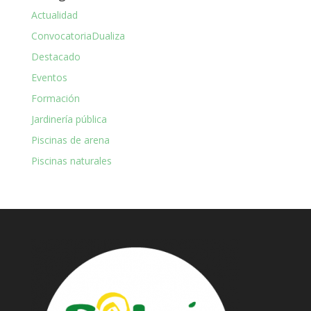
Actualidad
ConvocatoriaDualiza
Destacado
Eventos
Formación
Jardinería pública
Piscinas de arena
Piscinas naturales