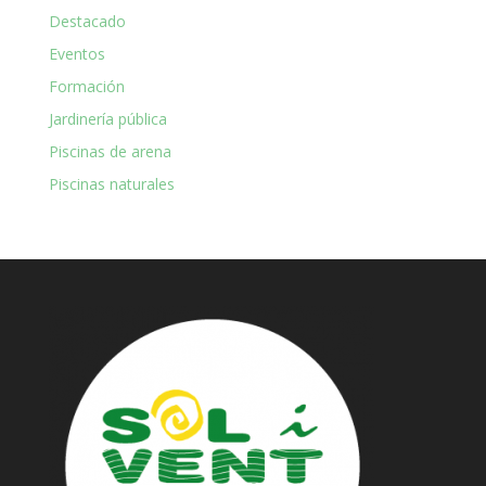
Destacado
Eventos
Formación
Jardinería pública
Piscinas de arena
Piscinas naturales